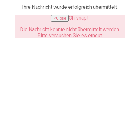
Ihre Nachricht wurde erfolgreich übermittelt.
Oh snap!
×
Close
Die Nachricht konnte nicht übermittelt werden.
Bitte versuchen Sie es erneut.
How to reach us
We are looking forward to hear
from you.